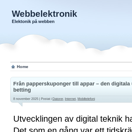
Webbelektronik
Elektonik på webben
Home
Från papperskuponger till appar – den digitala
betting
8 november 2025
| Postat i
Datorer
,
Internet
,
Mobiltelefoni
Utvecklingen av digital teknik h
Det som en gång var ett tidskr