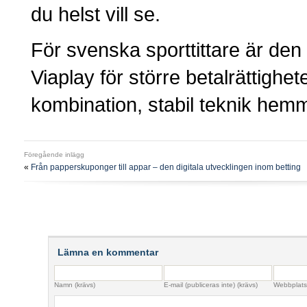
du helst vill se.
För svenska sporttittare är den
Viaplay för större betalrättighe
kombination, stabil teknik hem
Föregående inlägg
«
Från papperskuponger till appar – den digitala utvecklingen inom betting
Lämna en kommentar
Namn (krävs)
E-mail (publiceras inte) (krävs)
Webbplats